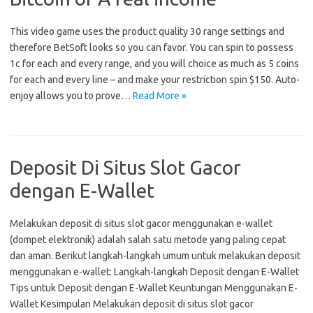
This video game uses the product quality 30 range settings and
therefore BetSoft looks so you can favor. You can spin to possess
1c for each and every range, and you will choice as much as 5 coins
for each and every line – and make your restriction spin $150. Auto-
enjoy allows you to prove…
Read More »
Deposit Di Situs Slot Gacor
dengan E-Wallet
Melakukan deposit di situs slot gacor menggunakan e-wallet
(dompet elektronik) adalah salah satu metode yang paling cepat
dan aman. Berikut langkah-langkah umum untuk melakukan deposit
menggunakan e-wallet: Langkah-langkah Deposit dengan E-Wallet
Tips untuk Deposit dengan E-Wallet Keuntungan Menggunakan E-
Wallet Kesimpulan Melakukan deposit di situs slot gacor