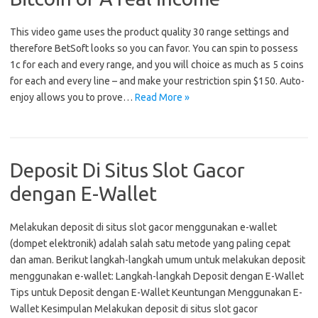
This video game uses the product quality 30 range settings and
therefore BetSoft looks so you can favor. You can spin to possess
1c for each and every range, and you will choice as much as 5 coins
for each and every line – and make your restriction spin $150. Auto-
enjoy allows you to prove…
Read More »
Deposit Di Situs Slot Gacor
dengan E-Wallet
Melakukan deposit di situs slot gacor menggunakan e-wallet
(dompet elektronik) adalah salah satu metode yang paling cepat
dan aman. Berikut langkah-langkah umum untuk melakukan deposit
menggunakan e-wallet: Langkah-langkah Deposit dengan E-Wallet
Tips untuk Deposit dengan E-Wallet Keuntungan Menggunakan E-
Wallet Kesimpulan Melakukan deposit di situs slot gacor