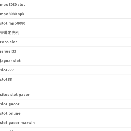
mpo8080 slot
mpo8080 apk
slot mpo8080
香港老虎机
toto slot
jaguar33
jaguar slot
slot777
slot88
situs slot gacor
slot gacor
slot online
slot gacor maxwin