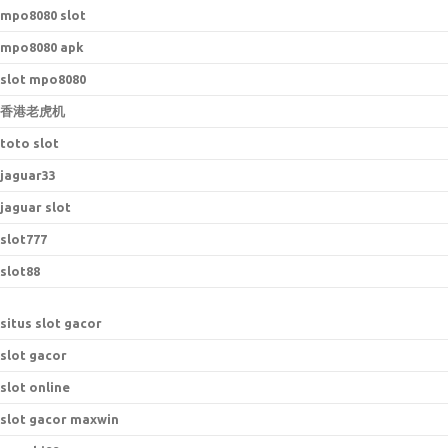
mpo8080 slot
mpo8080 apk
slot mpo8080
香港老虎机
toto slot
jaguar33
jaguar slot
slot777
slot88
situs slot gacor
slot gacor
slot online
slot gacor maxwin