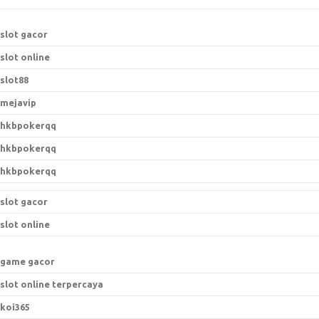
slot gacor
slot online
slot88
mejavip
hkbpokerqq
hkbpokerqq
hkbpokerqq
slot gacor
slot online
game gacor
slot online terpercaya
koi365