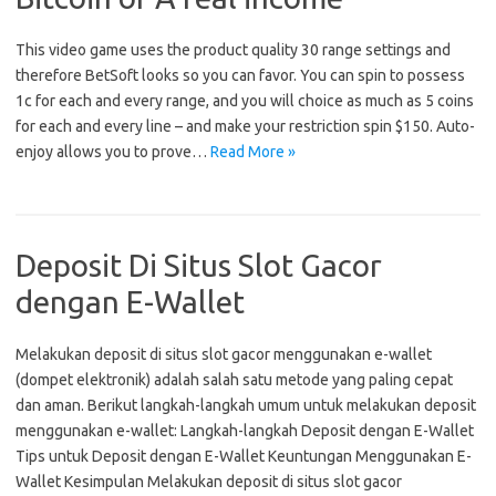
This video game uses the product quality 30 range settings and
therefore BetSoft looks so you can favor. You can spin to possess
1c for each and every range, and you will choice as much as 5 coins
for each and every line – and make your restriction spin $150. Auto-
enjoy allows you to prove…
Read More »
Deposit Di Situs Slot Gacor
dengan E-Wallet
Melakukan deposit di situs slot gacor menggunakan e-wallet
(dompet elektronik) adalah salah satu metode yang paling cepat
dan aman. Berikut langkah-langkah umum untuk melakukan deposit
menggunakan e-wallet: Langkah-langkah Deposit dengan E-Wallet
Tips untuk Deposit dengan E-Wallet Keuntungan Menggunakan E-
Wallet Kesimpulan Melakukan deposit di situs slot gacor