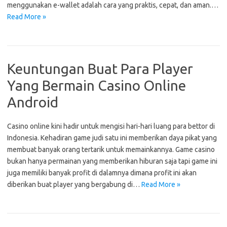
menggunakan e-wallet adalah cara yang praktis, cepat, dan aman.…
Read More »
Keuntungan Buat Para Player
Yang Bermain Casino Online
Android
Casino online kini hadir untuk mengisi hari-hari luang para bettor di
Indonesia. Kehadiran game judi satu ini memberikan daya pikat yang
membuat banyak orang tertarik untuk memainkannya. Game casino
bukan hanya permainan yang memberikan hiburan saja tapi game ini
juga memiliki banyak profit di dalamnya dimana profit ini akan
diberikan buat player yang bergabung di…
Read More »