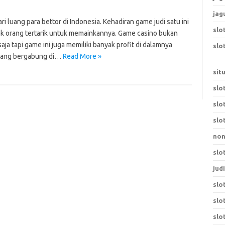
jag
ari luang para bettor di Indonesia. Kehadiran game judi satu ini
slo
 orang tertarik untuk memainkannya. Game casino bukan
a tapi game ini juga memiliki banyak profit di dalamnya
slo
r yang bergabung di…
Read More »
sit
slo
slo
slo
non
slo
jud
slo
slo
slo