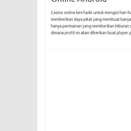
Casino online kini hadir untuk mengisi hari-h
memberikan daya pikat yang membuat banyak
hanya permainan yang memberikan hiburan saj
dimana profit ini akan diberikan buat playe