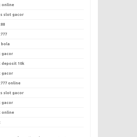
t online
us slot gacor
t88
t777
i bola
t gacor
t deposit 10k
t gacor
t777 online
us slot gacor
t gacor
t online
t