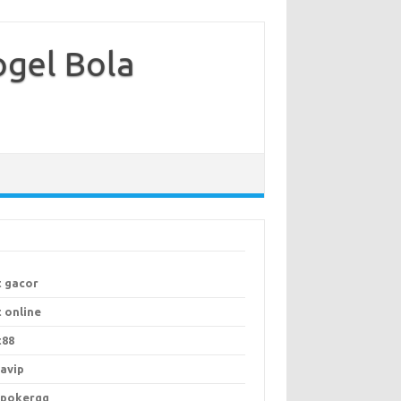
ogel Bola
t gacor
t online
t88
avip
bpokerqq