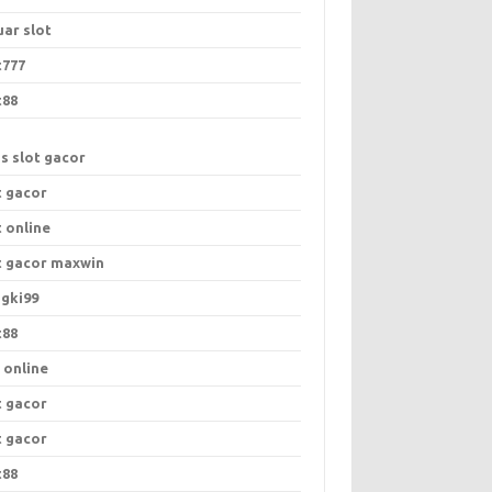
uar slot
t777
t88
us slot gacor
t gacor
t online
t gacor maxwin
gki99
t88
i online
t gacor
t gacor
t88