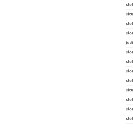
slo
sit
slo
slo
jud
slo
slo
slo
slo
sit
slo
slo
slo