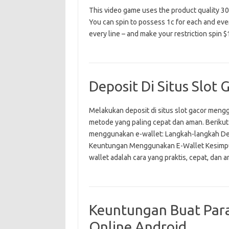
This video game uses the product quality 30
You can spin to possess 1c for each and ever
every line – and make your restriction spin
Deposit Di Situs Slot
Melakukan deposit di situs slot gacor mengg
metode yang paling cepat dan aman. Beriku
menggunakan e-wallet: Langkah-langkah Dep
Keuntungan Menggunakan E-Wallet Kesimpul
wallet adalah cara yang praktis, cepat, dan
Keuntungan Buat Para
Online Android