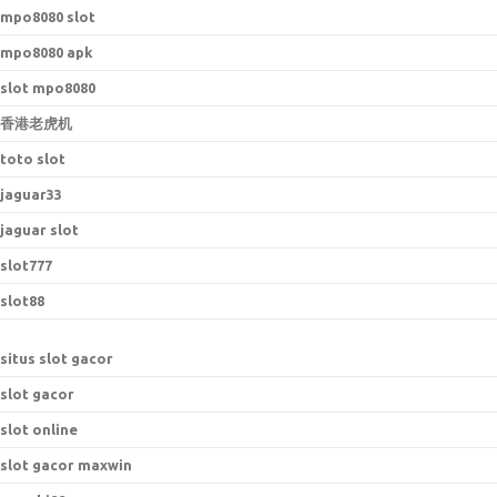
mpo8080 slot
mpo8080 apk
slot mpo8080
香港老虎机
toto slot
jaguar33
jaguar slot
slot777
slot88
situs slot gacor
slot gacor
slot online
slot gacor maxwin