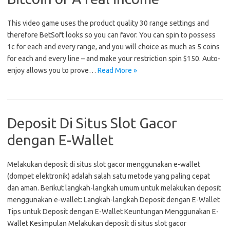
This video game uses the product quality 30 range settings and
therefore BetSoft looks so you can favor. You can spin to possess
1c for each and every range, and you will choice as much as 5 coins
for each and every line – and make your restriction spin $150. Auto-
enjoy allows you to prove…
Read More »
Deposit Di Situs Slot Gacor
dengan E-Wallet
Melakukan deposit di situs slot gacor menggunakan e-wallet
(dompet elektronik) adalah salah satu metode yang paling cepat
dan aman. Berikut langkah-langkah umum untuk melakukan deposit
menggunakan e-wallet: Langkah-langkah Deposit dengan E-Wallet
Tips untuk Deposit dengan E-Wallet Keuntungan Menggunakan E-
Wallet Kesimpulan Melakukan deposit di situs slot gacor