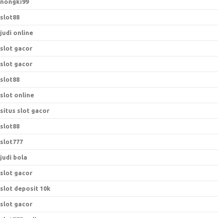
nongki99
slot88
judi online
slot gacor
slot gacor
slot88
slot online
situs slot gacor
slot88
slot777
judi bola
slot gacor
slot deposit 10k
slot gacor