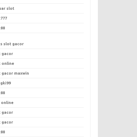
uar slot
t777
t88
us slot gacor
t gacor
t online
t gacor maxwin
gki99
t88
i online
t gacor
t gacor
t88