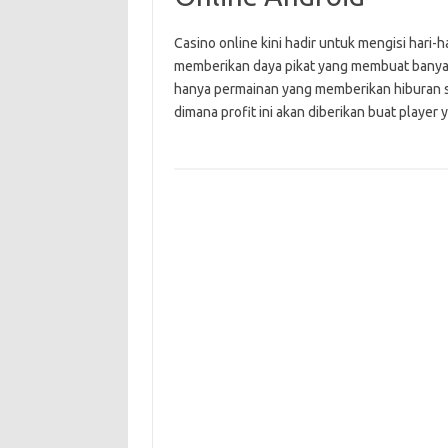
Casino online kini hadir untuk mengisi hari-h
memberikan daya pikat yang membuat banyak
hanya permainan yang memberikan hiburan saj
dimana profit ini akan diberikan buat playe