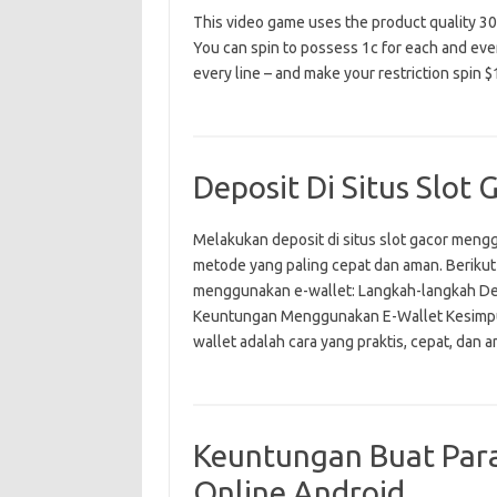
This video game uses the product quality 30
You can spin to possess 1c for each and ever
every line – and make your restriction spin
Deposit Di Situs Slot
Melakukan deposit di situs slot gacor mengg
metode yang paling cepat dan aman. Beriku
menggunakan e-wallet: Langkah-langkah Dep
Keuntungan Menggunakan E-Wallet Kesimpul
wallet adalah cara yang praktis, cepat, dan
Keuntungan Buat Para
Online Android