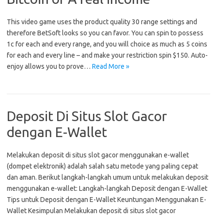
This video game uses the product quality 30 range settings and
therefore BetSoft looks so you can favor. You can spin to possess
1c for each and every range, and you will choice as much as 5 coins
for each and every line – and make your restriction spin $150. Auto-
enjoy allows you to prove…
Read More »
Deposit Di Situs Slot Gacor
dengan E-Wallet
Melakukan deposit di situs slot gacor menggunakan e-wallet
(dompet elektronik) adalah salah satu metode yang paling cepat
dan aman. Berikut langkah-langkah umum untuk melakukan deposit
menggunakan e-wallet: Langkah-langkah Deposit dengan E-Wallet
Tips untuk Deposit dengan E-Wallet Keuntungan Menggunakan E-
Wallet Kesimpulan Melakukan deposit di situs slot gacor