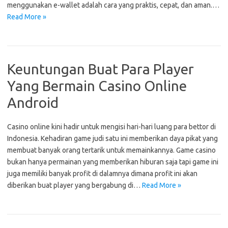
menggunakan e-wallet adalah cara yang praktis, cepat, dan aman.…
Read More »
Keuntungan Buat Para Player
Yang Bermain Casino Online
Android
Casino online kini hadir untuk mengisi hari-hari luang para bettor di
Indonesia. Kehadiran game judi satu ini memberikan daya pikat yang
membuat banyak orang tertarik untuk memainkannya. Game casino
bukan hanya permainan yang memberikan hiburan saja tapi game ini
juga memiliki banyak profit di dalamnya dimana profit ini akan
diberikan buat player yang bergabung di…
Read More »