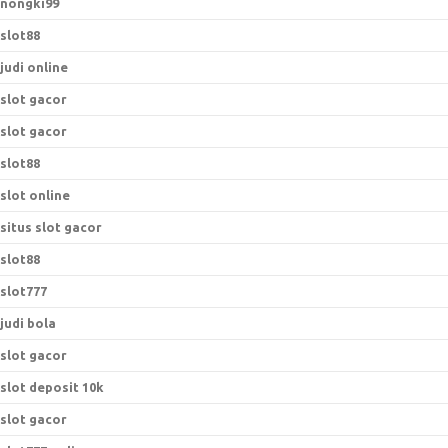
nongki99
slot88
judi online
slot gacor
slot gacor
slot88
slot online
situs slot gacor
slot88
slot777
judi bola
slot gacor
slot deposit 10k
slot gacor