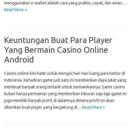
menggunakan e-wallet adalah cara yang praktis, cepat, dan aman.…
Read More »
Keuntungan Buat Para Player
Yang Bermain Casino Online
Android
Casino online kini hadir untuk mengisi hari-hari luang para bettor di
Indonesia. Kehadiran game judi satu ini memberikan daya pikat yang
membuat banyak orang tertarik untuk memainkannya. Game casino
bukan hanya permainan yang memberikan hiburan saja tapi game ini
juga memiliki banyak profit di dalamnya dimana profit ini akan
diberikan buat player yang bergabung di…
Read More »