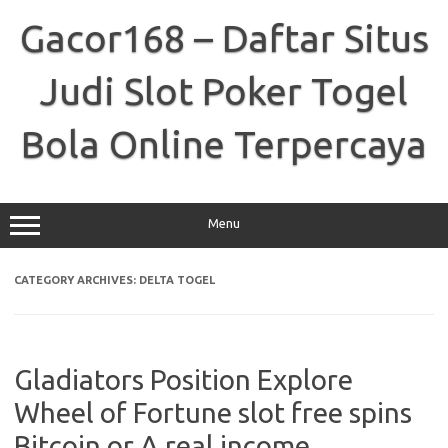
Skip
to
Gacor168 – Daftar Situs
content
Judi Slot Poker Togel
Bola Online Terpercaya
Menu
CATEGORY ARCHIVES:
DELTA TOGEL
Gladiators Position Explore
Wheel of Fortune slot free spins
Bitcoin or A real income