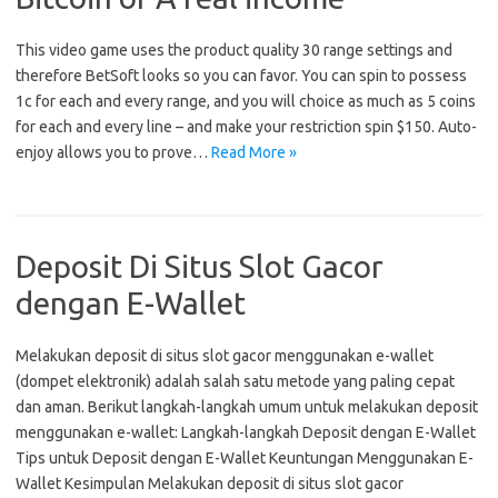
This video game uses the product quality 30 range settings and
therefore BetSoft looks so you can favor. You can spin to possess
1c for each and every range, and you will choice as much as 5 coins
for each and every line – and make your restriction spin $150. Auto-
enjoy allows you to prove…
Read More »
Deposit Di Situs Slot Gacor
dengan E-Wallet
Melakukan deposit di situs slot gacor menggunakan e-wallet
(dompet elektronik) adalah salah satu metode yang paling cepat
dan aman. Berikut langkah-langkah umum untuk melakukan deposit
menggunakan e-wallet: Langkah-langkah Deposit dengan E-Wallet
Tips untuk Deposit dengan E-Wallet Keuntungan Menggunakan E-
Wallet Kesimpulan Melakukan deposit di situs slot gacor