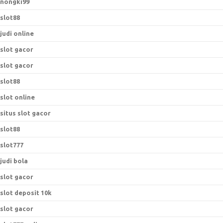
nongki99
slot88
judi online
slot gacor
slot gacor
slot88
slot online
situs slot gacor
slot88
slot777
judi bola
slot gacor
slot deposit 10k
slot gacor