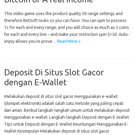
This video game uses the product quality 30 range settings and
therefore BetSoft looks so you can favor. You can spin to possess
1c for each and every range, and you will choice as much as 5 coins
for each and every line – and make your restriction spin $150. Auto-
enjoy allows you to prove…
Read More »
Deposit Di Situs Slot Gacor
dengan E-Wallet
Melakukan deposit di situs slot gacor menggunakan e-wallet
(dompet elektronik) adalah salah satu metode yang paling cepat
dan aman. Berikut langkah-langkah umum untuk melakukan deposit
menggunakan e-wallet: Langkah-langkah Deposit dengan E-Wallet
Tips untuk Deposit dengan E-Wallet Keuntungan Menggunakan E-
Wallet Kesimpulan Melakukan deposit di situs slot gacor