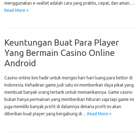
menggunakan e-wallet adalah cara yang praktis, cepat, dan aman.…
Read More »
Keuntungan Buat Para Player
Yang Bermain Casino Online
Android
Casino online kini hadir untuk mengisi hari-hari luang para bettor di
Indonesia. Kehadiran game judi satu ini memberikan daya pikat yang
membuat banyak orang tertarik untuk memainkannya. Game casino
bukan hanya permainan yang memberikan hiburan saja tapi game ini
juga memiliki banyak profit di dalamnya dimana profit ini akan
diberikan buat player yang bergabung di…
Read More »