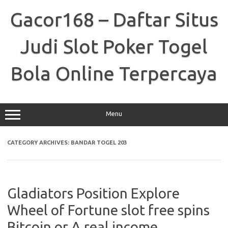
Skip
to
Gacor168 – Daftar Situs
content
Judi Slot Poker Togel
Bola Online Terpercaya
Menu
CATEGORY ARCHIVES:
BANDAR TOGEL 203
Gladiators Position Explore
Wheel of Fortune slot free spins
Bitcoin or A real income