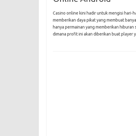
Casino online kini hadir untuk mengisi hari-h
memberikan daya pikat yang membuat banyak
hanya permainan yang memberikan hiburan saj
dimana profit ini akan diberikan buat playe