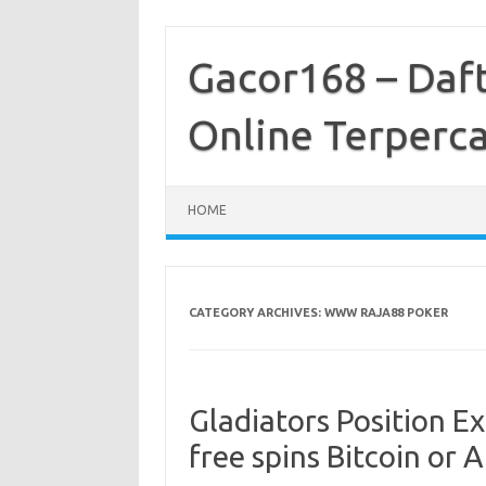
Skip
to
content
Gacor168 – Daft
Online Terperc
HOME
CATEGORY ARCHIVES:
WWW RAJA88 POKER
Gladiators Position E
free spins Bitcoin or 