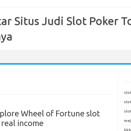
ar Situs Judi Slot Poker T
aya
slo
slo
xplore Wheel of Fortune slot
slo
A real income
mej
hk