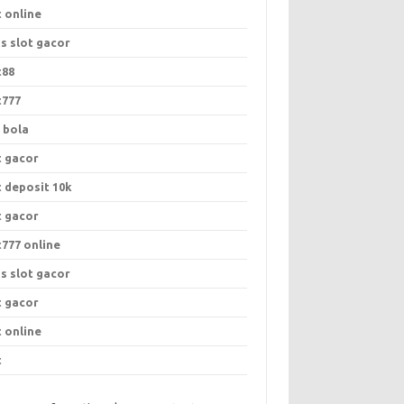
t online
us slot gacor
t88
t777
i bola
t gacor
t deposit 10k
t gacor
t777 online
us slot gacor
t gacor
t online
t