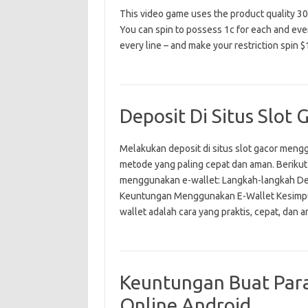
This video game uses the product quality 30
You can spin to possess 1c for each and ever
every line – and make your restriction spin
Deposit Di Situs Slot
Melakukan deposit di situs slot gacor mengg
metode yang paling cepat dan aman. Beriku
menggunakan e-wallet: Langkah-langkah Dep
Keuntungan Menggunakan E-Wallet Kesimpul
wallet adalah cara yang praktis, cepat, dan
Keuntungan Buat Para
Online Android