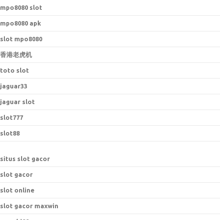
mpo8080 slot
mpo8080 apk
slot mpo8080
香港老虎机
toto slot
jaguar33
jaguar slot
slot777
slot88
situs slot gacor
slot gacor
slot online
slot gacor maxwin