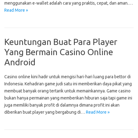
menggunakan e-wallet adalah cara yang praktis, cepat, dan aman.…
Read More »
Keuntungan Buat Para Player
Yang Bermain Casino Online
Android
Casino online kini hadir untuk mengisi hari-hari luang para bettor di
Indonesia. Kehadiran game judi satu ini memberikan daya pikat yang
membuat banyak orang tertarik untuk memainkannya. Game casino
bukan hanya permainan yang memberikan hiburan saja tapi game ini
juga memiliki banyak profit di dalamnya dimana profit ini akan
diberikan buat player yang bergabung di…
Read More »