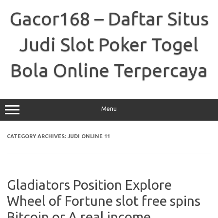
Skip
to
Gacor168 – Daftar Situs
content
Judi Slot Poker Togel
Bola Online Terpercaya
Menu
CATEGORY ARCHIVES:
JUDI ONLINE 11
Gladiators Position Explore
Wheel of Fortune slot free spins
Bitcoin or A real income