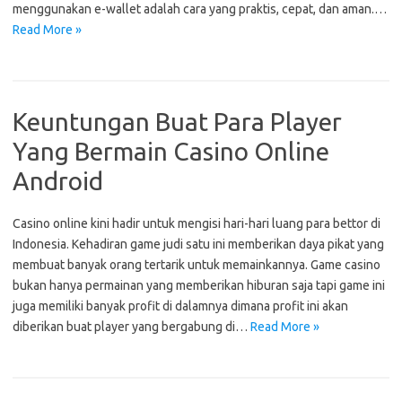
menggunakan e-wallet adalah cara yang praktis, cepat, dan aman.…
Read More »
Keuntungan Buat Para Player
Yang Bermain Casino Online
Android
Casino online kini hadir untuk mengisi hari-hari luang para bettor di
Indonesia. Kehadiran game judi satu ini memberikan daya pikat yang
membuat banyak orang tertarik untuk memainkannya. Game casino
bukan hanya permainan yang memberikan hiburan saja tapi game ini
juga memiliki banyak profit di dalamnya dimana profit ini akan
diberikan buat player yang bergabung di…
Read More »