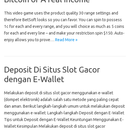
This video game uses the product quality 30 range settings and
therefore BetSoft looks so you can favor. You can spin to possess
1c for each and every range, and you will choice as much as 5 coins
for each and every line – and make your restriction spin $150. Auto-
enjoy allows you to prove…
Read More »
Deposit Di Situs Slot Gacor
dengan E-Wallet
Melakukan deposit di situs slot gacor menggunakan e-wallet
(dompet elektronik) adalah salah satu metode yang paling cepat
dan aman. Berikut langkah-langkah umum untuk melakukan deposit
menggunakan e-wallet: Langkah-langkah Deposit dengan E-Wallet
Tips untuk Deposit dengan E-Wallet Keuntungan Menggunakan E-
Wallet Kesimpulan Melakukan deposit di situs slot gacor