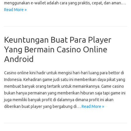
menggunakan e-wallet adalah cara yang praktis, cepat, dan aman.…
Read More »
Keuntungan Buat Para Player
Yang Bermain Casino Online
Android
Casino online kini hadir untuk mengisi hari-hari luang para bettor di
Indonesia. Kehadiran game judi satu ini memberikan daya pikat yang
membuat banyak orang tertarik untuk memainkannya. Game casino
bukan hanya permainan yang memberikan hiburan saja tapi game ini
juga memiliki banyak profit di dalamnya dimana profit ini akan
diberikan buat player yang bergabung di…
Read More »