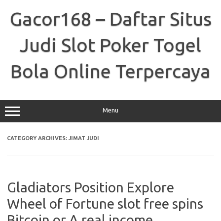
Skip
to
Gacor168 – Daftar Situs
content
Judi Slot Poker Togel
Bola Online Terpercaya
Menu
CATEGORY ARCHIVES:
JIMAT JUDI
Gladiators Position Explore
Wheel of Fortune slot free spins
Bitcoin or A real income