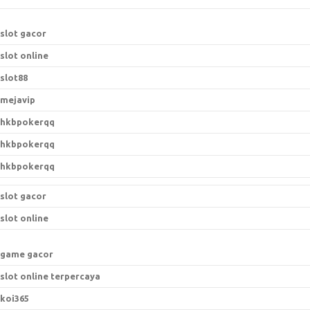
slot gacor
slot online
slot88
mejavip
hkbpokerqq
hkbpokerqq
hkbpokerqq
slot gacor
slot online
game gacor
slot online terpercaya
koi365