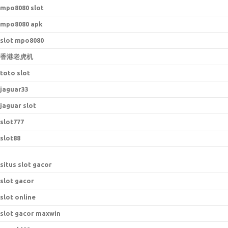
mpo8080 slot
mpo8080 apk
slot mpo8080
香港老虎机
toto slot
jaguar33
jaguar slot
slot777
slot88
situs slot gacor
slot gacor
slot online
slot gacor maxwin