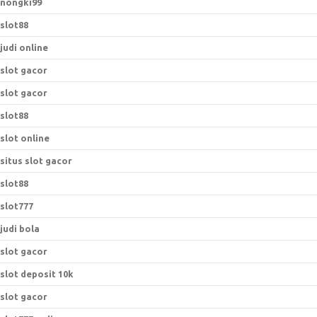
nongki99
slot88
judi online
slot gacor
slot gacor
slot88
slot online
situs slot gacor
slot88
slot777
judi bola
slot gacor
slot deposit 10k
slot gacor