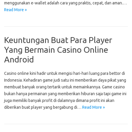
menggunakan e-wallet adalah cara yang praktis, cepat, dan aman.…
Read More »
Keuntungan Buat Para Player
Yang Bermain Casino Online
Android
Casino online kini hadir untuk mengisi hari-hari luang para bettor di
Indonesia. Kehadiran game judi satu ini memberikan daya pikat yang
membuat banyak orang tertarik untuk memainkannya. Game casino
bukan hanya permainan yang memberikan hiburan saja tapi game ini
juga memiliki banyak profit di dalamnya dimana profit ini akan
diberikan buat player yang bergabung di…
Read More »