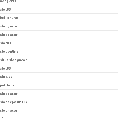
nongki99
slot88
judi online
slot gacor
slot gacor
slot88
slot online
situs slot gacor
slot88
slot777
judi bola
slot gacor
slot deposit 10k
slot gacor