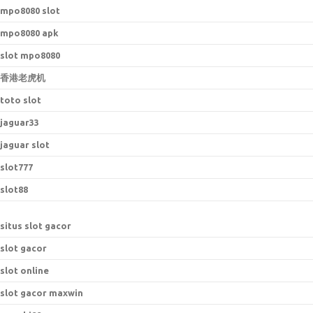
mpo8080 slot
mpo8080 apk
slot mpo8080
香港老虎机
toto slot
jaguar33
jaguar slot
slot777
slot88
situs slot gacor
slot gacor
slot online
slot gacor maxwin